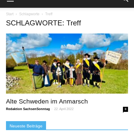
Start
Schlagworte
Treff
SCHLAGWORTE: Treff
Alte Schweden im Anmarsch
Redaktion SachsenSonntag
-
22. April 2022
0
Neueste Beiträge