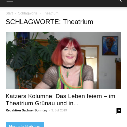
Start
Schlagworte
Theatrium
SCHLAGWORTE: Theatrium
Katzers Kolumne: Das Leben feiern – im
Theatrium Grünau und in...
Redaktion SachsenSonntag
-
3. Juli 2019
0
Neueste Beiträge