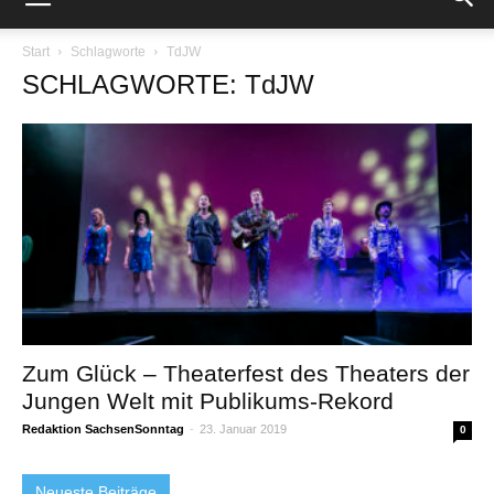
Start
Schlagworte
TdJW
SCHLAGWORTE: TdJW
Zum Glück – Theaterfest des Theaters der
Jungen Welt mit Publikums-Rekord
Redaktion SachsenSonntag
-
23. Januar 2019
0
Neueste Beiträge