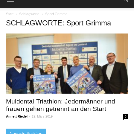
Start
Schlagworte
Sport Grimma
SCHLAGWORTE: Sport Grimma
Muldental-Triathlon: Jedermänner und -
frauen gehen getrennt an den Start
Annett Riedel
-
19. März 2019
0
Neueste Beiträge