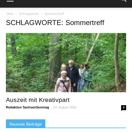
Start
Schlagworte
Sommertreff
SCHLAGWORTE: Sommertreff
Auszeit mit Kreativpart
Redaktion SachsenSonntag
-
24. August 2020
0
Neueste Beiträge