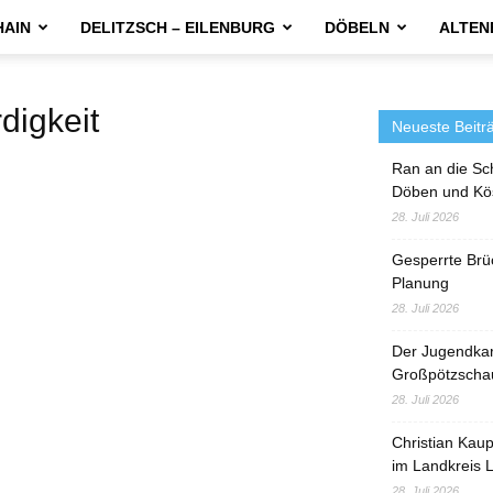
HAIN
DELITZSCH – EILENBURG
DÖBELN
ALTEN
igkeit
Neueste Beitr
Ran an die Sc
Döben und Kö
28. Juli 2026
Gesperrte Brü
Planung
28. Juli 2026
Der Jugendka
Großpötzscha
28. Juli 2026
Christian Kau
im Landkreis L
28. Juli 2026