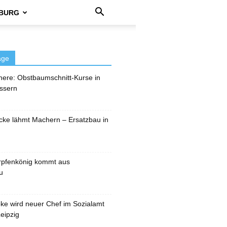
BURG
äge
here: Obstbaumschnitt-Kurse in
ssern
cke lähmt Machern – Ersatzbau in
rpfenkönig kommt aus
u
pke wird neuer Chef im Sozialamt
eipzig