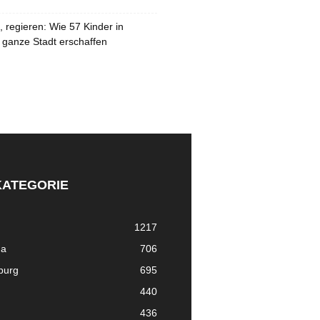
 regieren: Wie 57 Kinder in
 ganze Stadt erschaffen
KATEGORIE
1217
ma
706
nburg
695
440
436