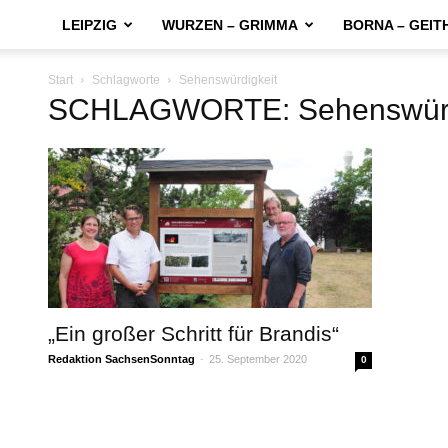
LEIPZIG
WURZEN – GRIMMA
BORNA – GEIT
Start
Schlagworte
Sehenswürdigkeit
SCHLAGWORTE: Sehenswürd
„Ein großer Schritt für Brandis“
Redaktion SachsenSonntag
-
25. September 2020
0