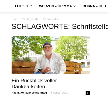
LEIPZIG
WURZEN – GRIMMA
BORNA – GEIT
Start
Schlagworte
Schriftsteller
SCHLAGWORTE: Schriftstell
Ein Rückblick voller
Dankbarkeiten
Redaktion SachsenSonntag
-
4. August 2021
0