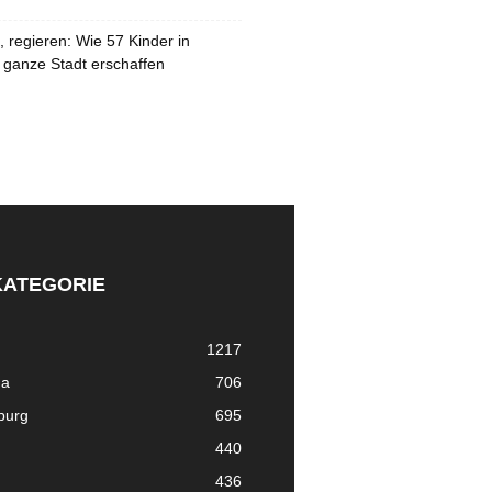
 regieren: Wie 57 Kinder in
 ganze Stadt erschaffen
KATEGORIE
1217
ma
706
nburg
695
440
436