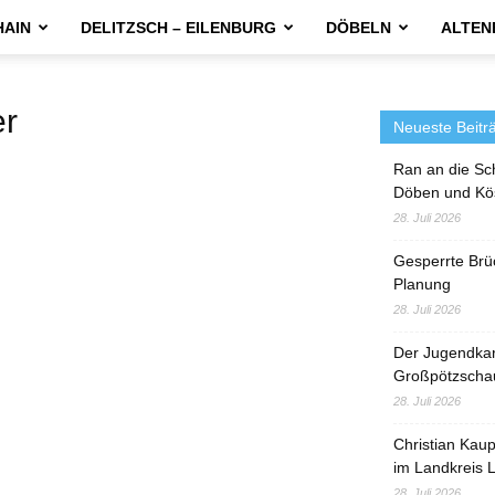
HAIN
DELITZSCH – EILENBURG
DÖBELN
ALTEN
er
Neueste Beitr
Ran an die Sc
Döben und Kö
28. Juli 2026
Gesperrte Brü
Planung
28. Juli 2026
Der Jugendka
Großpötzscha
28. Juli 2026
Christian Kau
im Landkreis L
28. Juli 2026