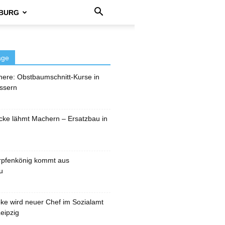
BURG
äge
here: Obstbaumschnitt-Kurse in
ssern
cke lähmt Machern – Ersatzbau in
rpfenkönig kommt aus
u
pke wird neuer Chef im Sozialamt
eipzig