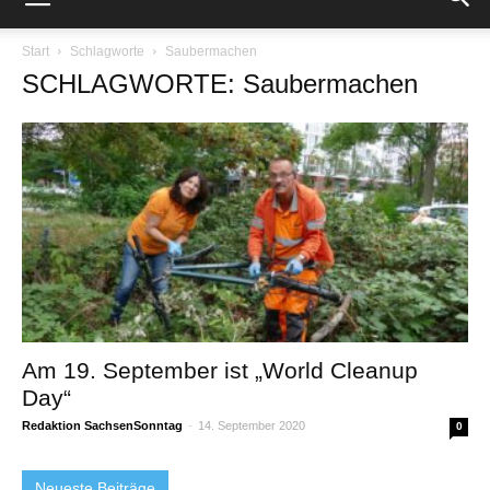
Start
Schlagworte
Saubermachen
SCHLAGWORTE: Saubermachen
Am 19. September ist „World Cleanup
Day“
Redaktion SachsenSonntag
-
14. September 2020
0
Neueste Beiträge