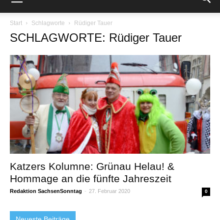
Start
Schlagworte
Rüdiger Tauer
SCHLAGWORTE: Rüdiger Tauer
Katzers Kolumne: Grünau Helau! &
Hommage an die fünfte Jahreszeit
Redaktion SachsenSonntag
-
27. Februar 2020
0
Neueste Beiträge