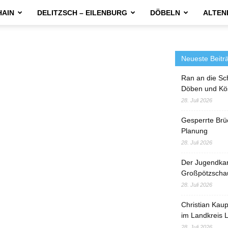
HAIN
DELITZSCH – EILENBURG
DÖBELN
ALTEN
Neueste Beitr
Ran an die Sc
Döben und Kö
28. Juli 2026
Gesperrte Brü
Planung
28. Juli 2026
Der Jugendka
Großpötzscha
28. Juli 2026
Christian Kau
im Landkreis L
28. Juli 2026