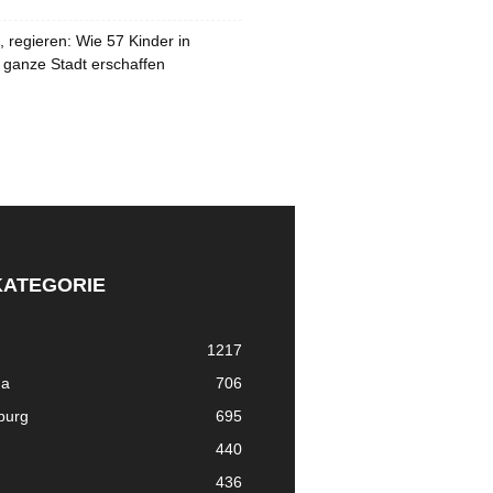
 regieren: Wie 57 Kinder in
 ganze Stadt erschaffen
KATEGORIE
1217
ma
706
nburg
695
440
436