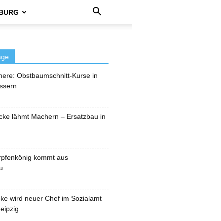
BURG
äge
here: Obstbaumschnitt-Kurse in
ssern
cke lähmt Machern – Ersatzbau in
rpfenkönig kommt aus
u
pke wird neuer Chef im Sozialamt
eipzig