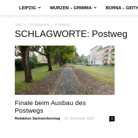
LEIPZIG
WURZEN – GRIMMA
BORNA – GEIT
Start
Schlagworte
Postweg
SCHLAGWORTE: Postweg
Finale beim Ausbau des
Postwegs
Redaktion SachsenSonntag
-
10. November 2020
0