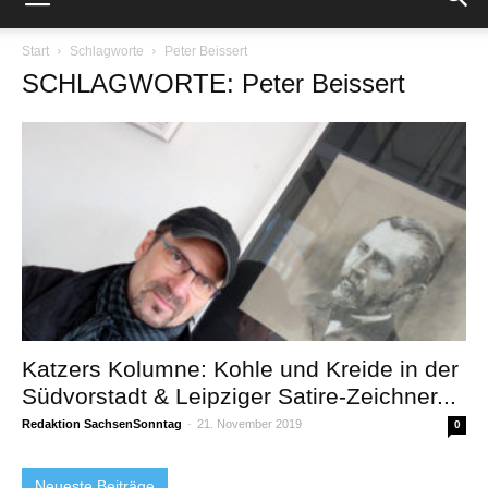
Start
Schlagworte
Peter Beissert
SCHLAGWORTE: Peter Beissert
Katzers Kolumne: Kohle und Kreide in der
Südvorstadt & Leipziger Satire-Zeichner...
Redaktion SachsenSonntag
-
21. November 2019
0
Neueste Beiträge