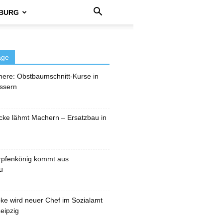
BURG
äge
here: Obstbaumschnitt-Kurse in
ssern
cke lähmt Machern – Ersatzbau in
rpfenkönig kommt aus
u
pke wird neuer Chef im Sozialamt
eipzig