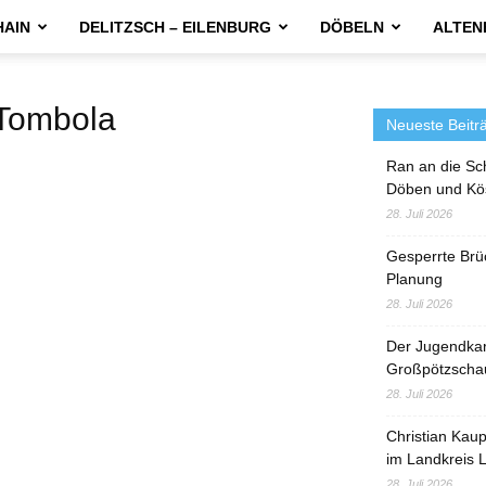
HAIN
DELITZSCH – EILENBURG
DÖBELN
ALTEN
Tombola
Neueste Beitr
Ran an die Sc
Döben und Kö
28. Juli 2026
Gesperrte Brü
Planung
28. Juli 2026
Der Jugendka
Großpötzscha
28. Juli 2026
Christian Kau
im Landkreis L
28. Juli 2026