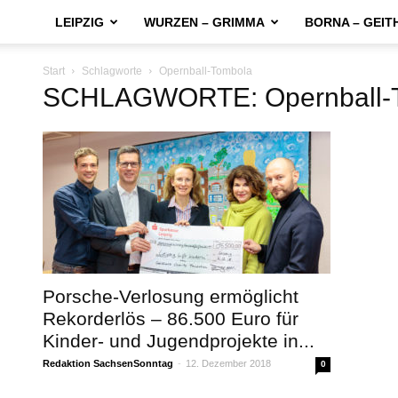
LEIPZIG
WURZEN – GRIMMA
BORNA – GEIT
Start
Schlagworte
Opernball-Tombola
SCHLAGWORTE: Opernball-
Porsche-Verlosung ermöglicht
Rekorderlös – 86.500 Euro für
Kinder- und Jugendprojekte in...
Redaktion SachsenSonntag
-
12. Dezember 2018
0