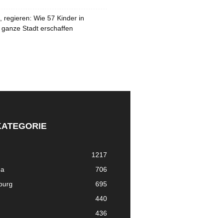
 regieren: Wie 57 Kinder in
 ganze Stadt erschaffen
KATEGORIE
1217
ma
706
nburg
695
440
436