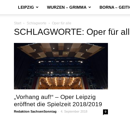
LEIPZIG
WURZEN – GRIMMA
BORNA – GEIT
Start
Schlagworte
Oper für alle
SCHLAGWORTE: Oper für all
„Vorhang auf!“ – Oper Leipzig
eröffnet die Spielzeit 2018/2019
Redaktion SachsenSonntag
-
4. September 2018
0