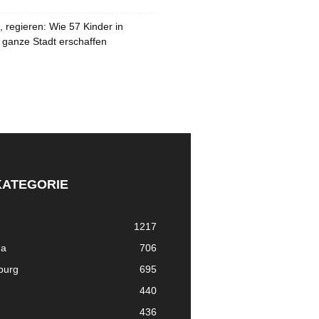
 regieren: Wie 57 Kinder in
 ganze Stadt erschaffen
KATEGORIE
1217
ma
706
nburg
695
440
436