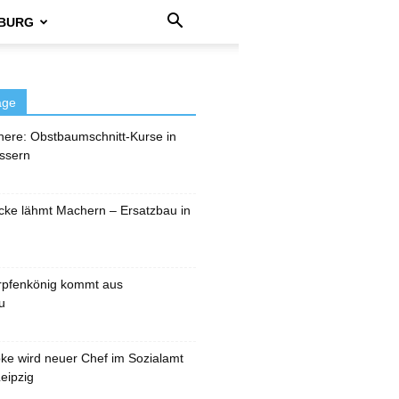
BURG
äge
here: Obstbaumschnitt-Kurse in
ssern
cke lähmt Machern – Ersatzbau in
rpfenkönig kommt aus
u
pke wird neuer Chef im Sozialamt
eipzig