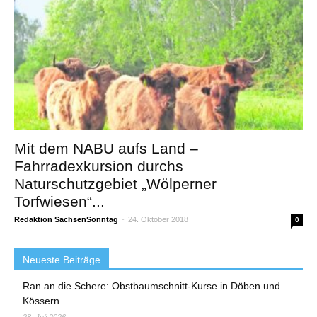
Mit dem NABU aufs Land –
Fahrradexkursion durchs
Naturschutzgebiet „Wölperner
Torfwiesen“...
Redaktion SachsenSonntag
-
24. Oktober 2018
0
Neueste Beiträge
Ran an die Schere: Obstbaumschnitt-Kurse in Döben und
Kössern
28. Juli 2026