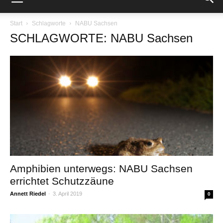
Start
Schlagworte
NABU Sachsen
SCHLAGWORTE: NABU Sachsen
Amphibien unterwegs: NABU Sachsen
errichtet Schutzzäune
Annett Riedel
-
3. April 2019
0