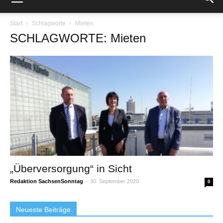
Start
Schlagworte
Mieten
SCHLAGWORTE: Mieten
„Überversorgung“ in Sicht
Redaktion SachsenSonntag
-
30. September 2020
0
Neueste Beiträge