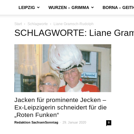
LEIPZIG
WURZEN – GRIMMA
BORNA – GEIT
Start
Schlagworte
Liane Gramsch-Rudolph
SCHLAGWORTE: Liane Gram
Jacken für prominente Jecken –
Ex-Leipzigerin schneidert für die
„Roten Funken“
Redaktion SachsenSonntag
-
29. Januar 2020
0