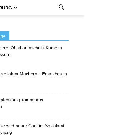
BURG
äge
here: Obstbaumschnitt-Kurse in
ssern
cke lähmt Machern – Ersatzbau in
rpfenkönig kommt aus
u
pke wird neuer Chef im Sozialamt
eipzig