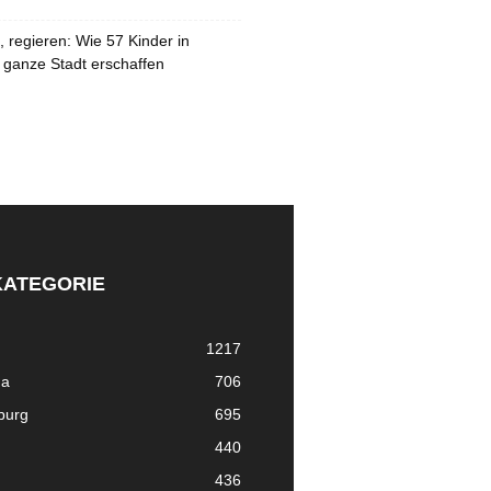
 regieren: Wie 57 Kinder in
 ganze Stadt erschaffen
KATEGORIE
1217
ma
706
nburg
695
440
436