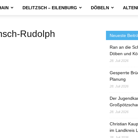
HAIN
DELITZSCH – EILENBURG
DÖBELN
ALTEN
sch-Rudolph
Neueste Beitr
Ran an die Sc
Döben und Kö
28. Juli 2026
Gesperrte Brü
Planung
28. Juli 2026
Der Jugendka
Großpötzscha
28. Juli 2026
Christian Kau
im Landkreis L
28. Juli 2026