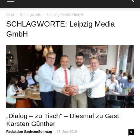
Start
Schlagworte
Leipzig Media GmbH
SCHLAGWORTE: Leipzig Media
GmbH
„Dialog – zu Tisch“ – Diesmal zu Gast:
Karsten Günther
Redaktion SachsenSonntag
-
26. Juni 2019
0