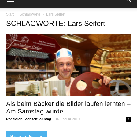
Start
Schlagworte
Lars Seifert
SCHLAGWORTE: Lars Seifert
Als beim Bäcker die Bilder laufen lernten –
Am Samstag würde...
Redaktion SachsenSonntag
-
16. Januar 2019
0
Neueste Beiträge