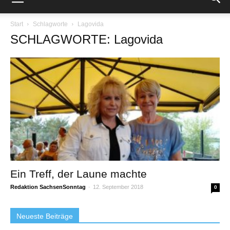
Start
Schlagworte
Lagovida
SCHLAGWORTE: Lagovida
Ein Treff, der Laune machte
Redaktion SachsenSonntag
-
12. September 2018
0
Neueste Beiträge