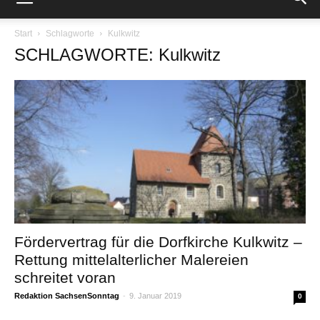
Start
Schlagworte
Kulkwitz
SCHLAGWORTE: Kulkwitz
Fördervertrag für die Dorfkirche Kulkwitz –
Rettung mittelalterlicher Malereien
schreitet voran
Redaktion SachsenSonntag
-
9. Januar 2019
0