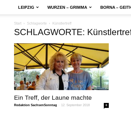
LEIPZIG
WURZEN – GRIMMA
BORNA – GEIT
Start
Schlagworte
Künstlertreff
SCHLAGWORTE: Künstlertref
Ein Treff, der Laune machte
Redaktion SachsenSonntag
-
12. September 2018
0