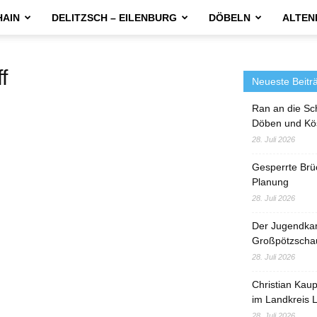
HAIN
DELITZSCH – EILENBURG
DÖBELN
ALTEN
f
Neueste Beitr
Ran an die Sc
Döben und Kö
28. Juli 2026
Gesperrte Brü
Planung
28. Juli 2026
Der Jugendka
Großpötzscha
28. Juli 2026
Christian Kau
im Landkreis L
28. Juli 2026