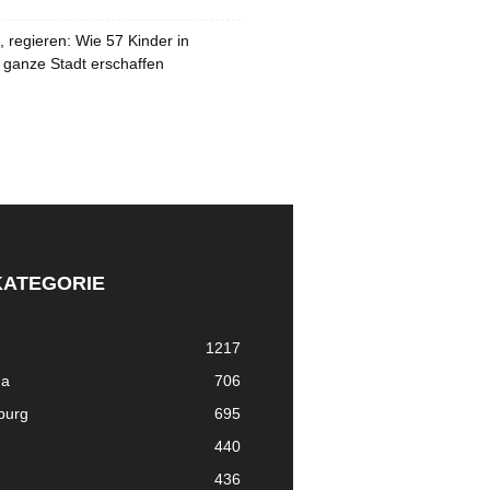
 regieren: Wie 57 Kinder in
 ganze Stadt erschaffen
KATEGORIE
1217
ma
706
nburg
695
440
436