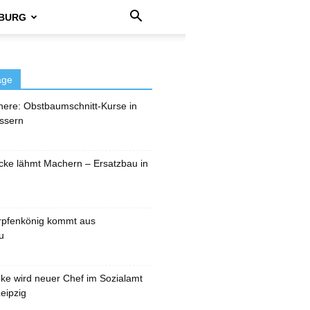
BURG
äge
here: Obstbaumschnitt-Kurse in
ssern
cke lähmt Machern – Ersatzbau in
rpfenkönig kommt aus
u
pke wird neuer Chef im Sozialamt
eipzig