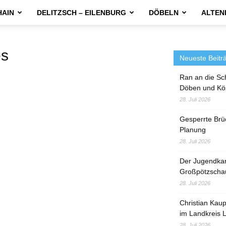
HAIN
DELITZSCH – EILENBURG
DÖBELN
ALTEN
es
Neueste Beitr
Ran an die Sc
Döben und Kö
28. Juli 2026
Gesperrte Brü
Planung
28. Juli 2026
Der Jugendka
Großpötzscha
28. Juli 2026
Christian Kau
im Landkreis L
28. Juli 2026