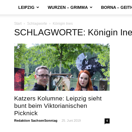
LEIPZIG
WURZEN – GRIMMA
BORNA – GEIT
Start
Schlagworte
Königin Ines
SCHLAGWORTE: Königin In
Katzers Kolumne: Leipzig sieht
bunt beim Viktorianischen
Picknick
Redaktion SachsenSonntag
-
25. Juni 2019
0