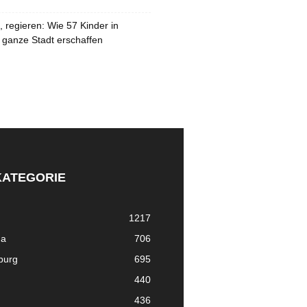
 regieren: Wie 57 Kinder in
 ganze Stadt erschaffen
KATEGORIE
1217
ma
706
nburg
695
440
436