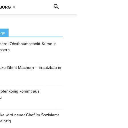
BURG
äge
here: Obstbaumschnitt-Kurse in
ssern
cke lähmt Machern – Ersatzbau in
rpfenkönig kommt aus
u
pke wird neuer Chef im Sozialamt
eipzig