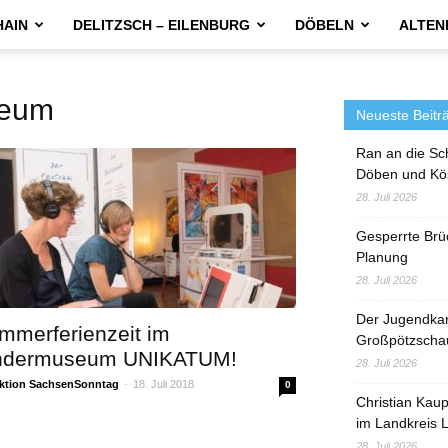
HAIN
DELITZSCH – EILENBURG
DÖBELN
ALTEN
eum
Neueste Beitr
Ran an die Sc
Döben und Kö
28. Juli 2026
Gesperrte Brü
Planung
28. Juli 2026
Der Jugendka
mmerferienzeit im
Großpötzscha
ndermuseum UNIKATUM!
28. Juli 2026
ktion SachsenSonntag
-
18. Juli 2018
0
Christian Kau
im Landkreis L
28. Juli 2026