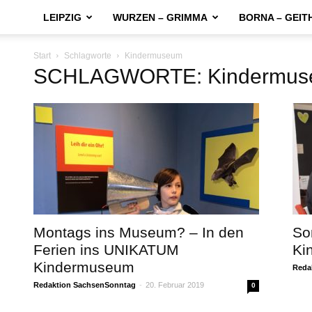
LEIPZIG
WURZEN – GRIMMA
BORNA – GEIT
Start
Schlagworte
Kindermuseum
SCHLAGWORTE: Kindermus
Montags ins Museum? – In den
So
Ferien ins UNIKATUM
Ki
Kindermuseum
Reda
Redaktion SachsenSonntag
-
20. Februar 2019
0