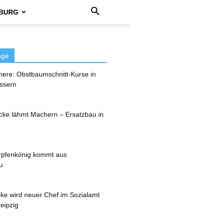
BURG
äge
here: Obstbaumschnitt-Kurse in
ssern
cke lähmt Machern – Ersatzbau in
rpfenkönig kommt aus
u
pke wird neuer Chef im Sozialamt
eipzig