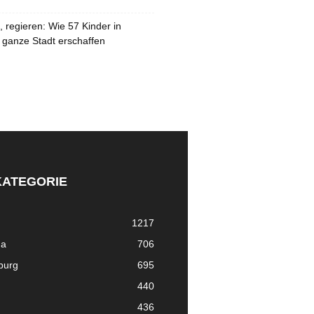
 regieren: Wie 57 Kinder in
 ganze Stadt erschaffen
KATEGORIE
1217
ma
706
nburg
695
440
436