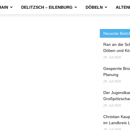
HAIN
DELITZSCH – EILENBURG
DÖBELN
ALTEN
Neueste Beitr
Ran an die Sc
Döben und Kö
28. Juli 2026
Gesperrte Brü
Planung
28. Juli 2026
Der Jugendka
Großpötzscha
28. Juli 2026
Christian Kau
im Landkreis L
28. Juli 2026