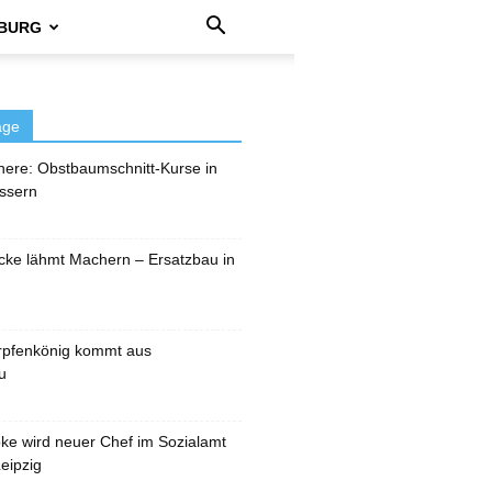
BURG
äge
here: Obstbaumschnitt-Kurse in
ssern
cke lähmt Machern – Ersatzbau in
rpfenkönig kommt aus
u
pke wird neuer Chef im Sozialamt
eipzig