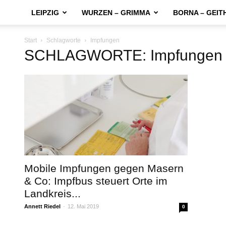
LEIPZIG
WURZEN – GRIMMA
BORNA – GEIT
Start
Schlagworte
Impfungen
SCHLAGWORTE: Impfungen
Mobile Impfungen gegen Masern
& Co: Impfbus steuert Orte im
Landkreis...
Annett Riedel
-
12. Mai 2019
0