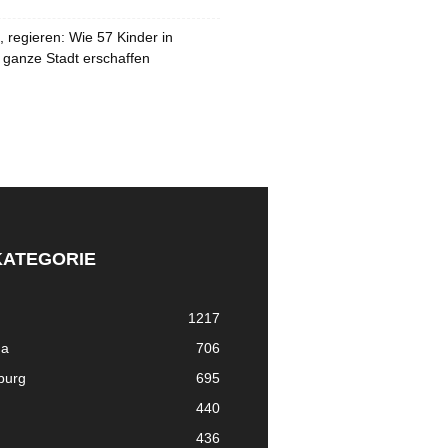
 regieren: Wie 57 Kinder in
 ganze Stadt erschaffen
KATEGORIE
1217
ma
706
nburg
695
440
436