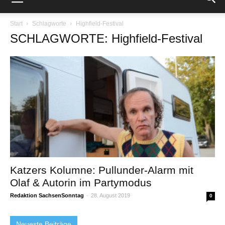
Start
Schlagworte
Highfield-Festival
SCHLAGWORTE: Highfield-Festival
Katzers Kolumne: Pullunder-Alarm mit
Olaf & Autorin im Partymodus
Redaktion SachsenSonntag
-
28. August 2019
0
Neueste Beiträge