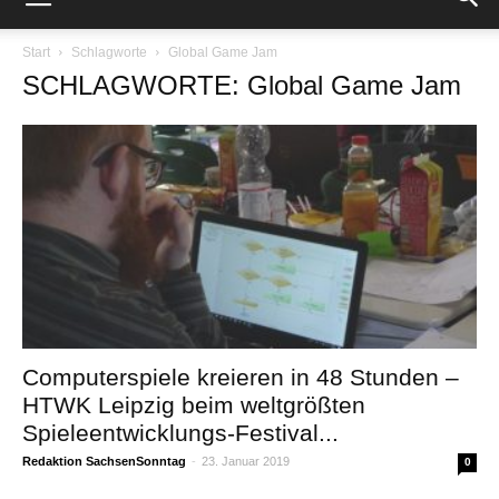
Start
Schlagworte
Global Game Jam
SCHLAGWORTE: Global Game Jam
Computerspiele kreieren in 48 Stunden –
HTWK Leipzig beim weltgrößten
Spieleentwicklungs-Festival...
Redaktion SachsenSonntag
-
23. Januar 2019
0