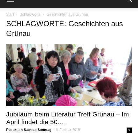
Start
Schlagworte
Geschichten aus Grünau
SCHLAGWORTE: Geschichten aus
Grünau
Jubiläum beim Literatur Treff Grünau – Im
April findet die 50....
Redaktion SachsenSonntag
-
6. Februar 2019
0