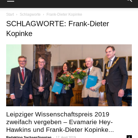
Start
Schlagworte
Frank-Dieter Kopinke
SCHLAGWORTE: Frank-Dieter
Kopinke
Leipziger Wissenschaftspreis 2019
zweifach vergeben – Evamarie Hey-
Hawkins und Frank-Dieter Kopinke...
Redaktion SachsenSonntag
-
17. April 2019
0