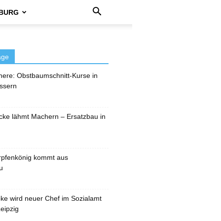
BURG
äge
here: Obstbaumschnitt-Kurse in
ssern
cke lähmt Machern – Ersatzbau in
rpfenkönig kommt aus
u
pke wird neuer Chef im Sozialamt
eipzig