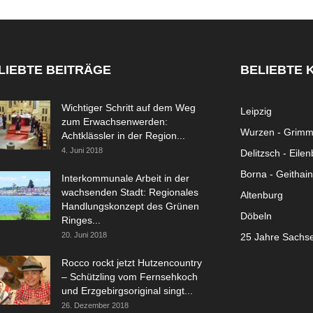
LIEBTE BEITRÄGE
BELIEBTE 
Wichtiger Schritt auf dem Weg
Leipzig
zum Erwachsenwerden:
Wurzen - Grim
Achtklässler in der Region...
4. Juni 2018
Delitzsch - Eile
Borna - Geithain
Interkommunale Arbeit in der
wachsenden Stadt: Regionales
Altenburg
Handlungskonzept des Grünen
Döbeln
Ringes...
20. Juni 2018
25 Jahre Sachs
Rocco rockt jetzt Hutzencountry
– Schützling vom Fernsehkoch
und Erzgebirgsoriginal singt...
26. Dezember 2018