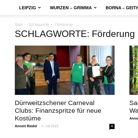
LEIPZIG
WURZEN – GRIMMA
BORNA – GEIT
Start
Schlagworte
Förderung
SCHLAGWORTE: Förderung
Dürrweitzschener Carneval
Sa
Clubs: Finanzspritze für neue
Wa
Kostüme
Annet
Annett Riedel
-
3. Juli 2019
0