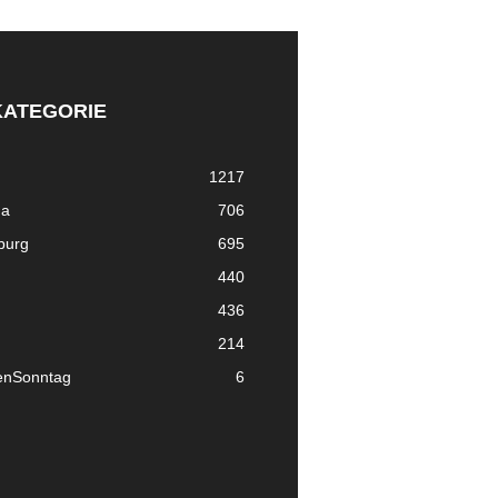
KATEGORIE
1217
ma
706
nburg
695
440
436
214
enSonntag
6