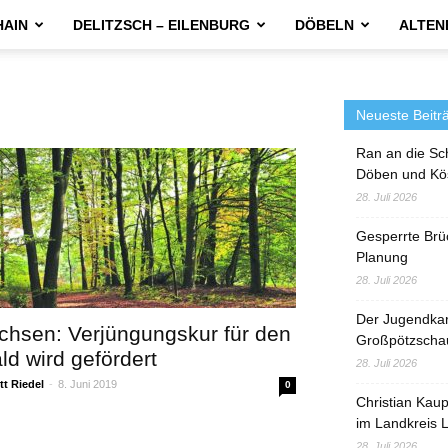
HAIN
DELITZSCH – EILENBURG
DÖBELN
ALTEN
Neueste Beitr
Ran an die Sc
Döben und Kö
28. Juli 2026
Gesperrte Brü
Planung
28. Juli 2026
Der Jugendka
chsen: Verjüngungskur für den
Großpötzscha
ld wird gefördert
28. Juli 2026
t Riedel
-
8. Juni 2019
0
Christian Kau
im Landkreis L
28. Juli 2026