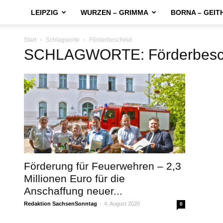
LEIPZIG
WURZEN – GRIMMA
BORNA – GEIT
Start
Schlagworte
Förderbescheid
SCHLAGWORTE: Förderbesc
Förderung für Feuerwehren – 2,3
Millionen Euro für die
Anschaffung neuer...
Redaktion SachsenSonntag
-
4. August 2020
0