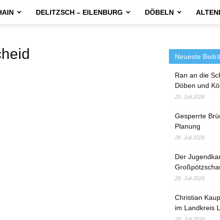
HAIN
DELITZSCH – EILENBURG
DÖBELN
ALTEN
heid
Neueste Beitr
Ran an die Sc
Döben und Kö
28. Juli 2026
Gesperrte Brü
Planung
28. Juli 2026
Der Jugendka
Großpötzscha
28. Juli 2026
Christian Kau
im Landkreis L
28. Juli 2026