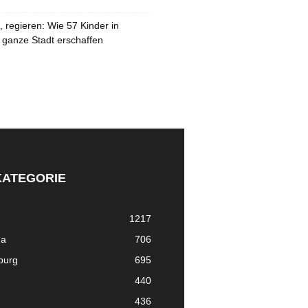
 regieren: Wie 57 Kinder in
 ganze Stadt erschaffen
KATEGORIE
1217
ma
706
nburg
695
440
436