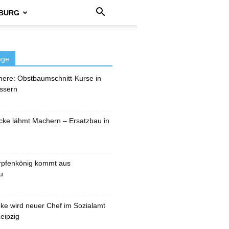
BURG
äge
here: Obstbaumschnitt-Kurse in
ssern
cke lähmt Machern – Ersatzbau in
rpfenkönig kommt aus
u
pke wird neuer Chef im Sozialamt
eipzig