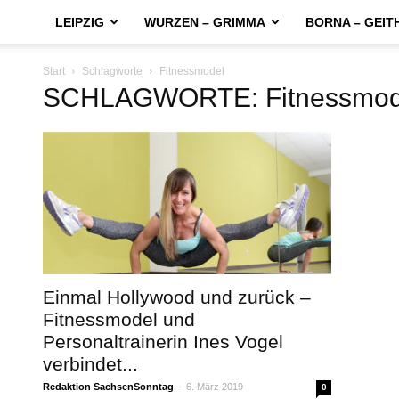
LEIPZIG
WURZEN – GRIMMA
BORNA – GEIT
Start
Schlagworte
Fitnessmodel
SCHLAGWORTE: Fitnessmod
Einmal Hollywood und zurück –
Fitnessmodel und
Personaltrainerin Ines Vogel
verbindet...
Redaktion SachsenSonntag
-
6. März 2019
0