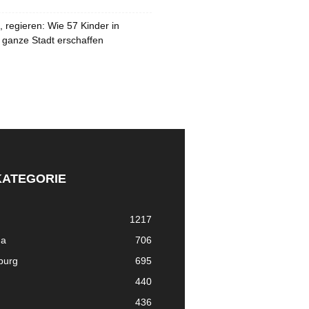
 regieren: Wie 57 Kinder in
 ganze Stadt erschaffen
KATEGORIE
1217
ma
706
nburg
695
440
436