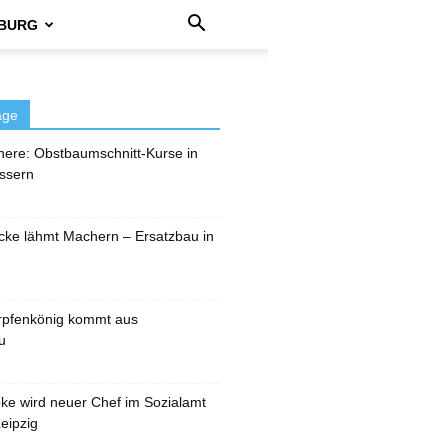
BURG
äge
here: Obstbaumschnitt-Kurse in
ssern
cke lähmt Machern – Ersatzbau in
rpfenkönig kommt aus
u
pke wird neuer Chef im Sozialamt
eipzig