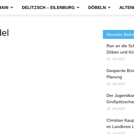
HAIN
DELITZSCH – EILENBURG
DÖBELN
ALTEN
el
Neueste Beitr
Ran an die Sc
Döben und Kö
28. Juli 2026
Gesperrte Brü
Planung
28. Juli 2026
Der Jugendka
Großpötzscha
28. Juli 2026
Christian Kau
im Landkreis L
28. Juli 2026