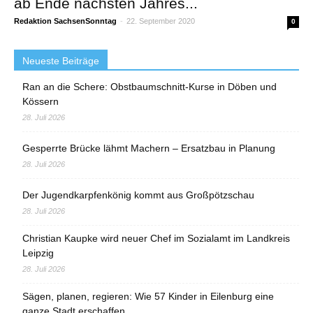
ab Ende nächsten Jahres...
Redaktion SachsenSonntag
-
22. September 2020
0
Neueste Beiträge
Ran an die Schere: Obstbaumschnitt-Kurse in Döben und
Kössern
28. Juli 2026
Gesperrte Brücke lähmt Machern – Ersatzbau in Planung
28. Juli 2026
Der Jugendkarpfenkönig kommt aus Großpötzschau
28. Juli 2026
Christian Kaupke wird neuer Chef im Sozialamt im Landkreis
Leipzig
28. Juli 2026
Sägen, planen, regieren: Wie 57 Kinder in Eilenburg eine
ganze Stadt erschaffen