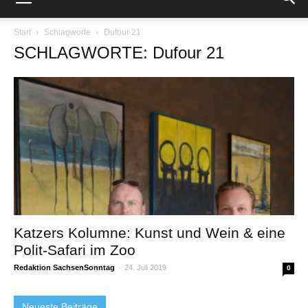
Start
Schlagworte
Dufour 21
SCHLAGWORTE: Dufour 21
Katzers Kolumne: Kunst und Wein & eine
Polit-Safari im Zoo
Redaktion SachsenSonntag
-
24. Juli 2019
0
Neueste Beiträge