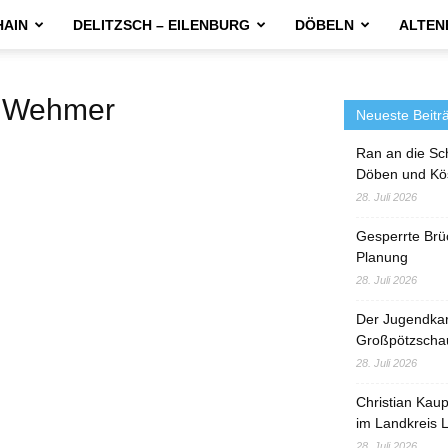
HAIN
DELITZSCH – EILENBURG
DÖBELN
ALTEN
 Wehmer
Neueste Beitr
Ran an die Sc
Döben und Kö
28. Juli 2026
Gesperrte Brü
Planung
28. Juli 2026
Der Jugendka
Großpötzscha
28. Juli 2026
Christian Kau
im Landkreis L
28. Juli 2026