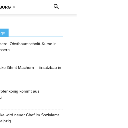
BURG
äge
here: Obstbaumschnitt-Kurse in
ssern
cke lähmt Machern – Ersatzbau in
rpfenkönig kommt aus
u
pke wird neuer Chef im Sozialamt
eipzig