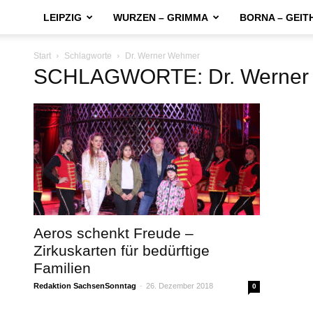
LEIPZIG
WURZEN – GRIMMA
BORNA – GEIT
Start
Schlagworte
Dr. Werner Wehmer
SCHLAGWORTE: Dr. Werner
Aeros schenkt Freude –
Zirkuskarten für bedürftige
Familien
Redaktion SachsenSonntag
-
26. Dezember 2018
0