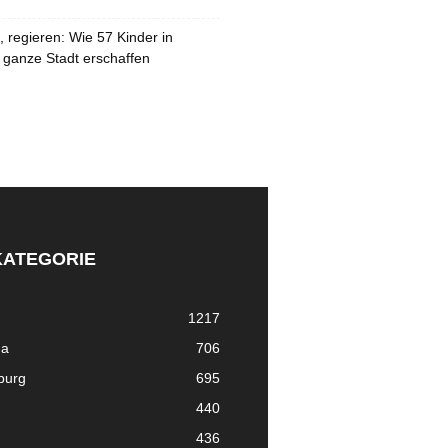
 regieren: Wie 57 Kinder in
 ganze Stadt erschaffen
KATEGORIE
1217
ma
706
nburg
695
440
436