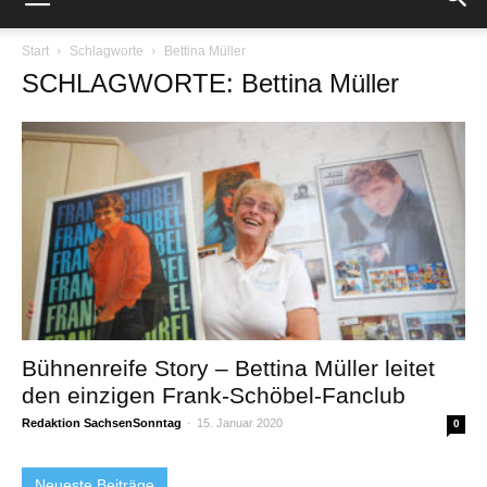
Start
Schlagworte
Bettina Müller
SCHLAGWORTE: Bettina Müller
Bühnenreife Story – Bettina Müller leitet
den einzigen Frank-Schöbel-Fanclub
Redaktion SachsenSonntag
-
15. Januar 2020
0
Neueste Beiträge