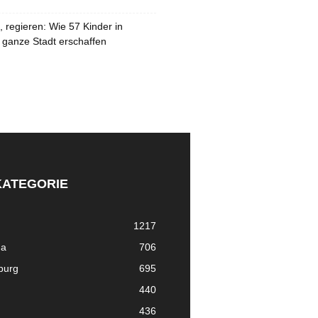
 regieren: Wie 57 Kinder in
 ganze Stadt erschaffen
KATEGORIE
1217
ma
706
nburg
695
440
436