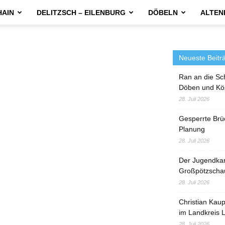
HAIN
DELITZSCH – EILENBURG
DÖBELN
ALTEN
Neueste Beitr
Ran an die Sc
Döben und Kö
28. Juli 2026
Gesperrte Brü
Planung
28. Juli 2026
Der Jugendka
Großpötzscha
28. Juli 2026
Christian Kau
im Landkreis L
28. Juli 2026