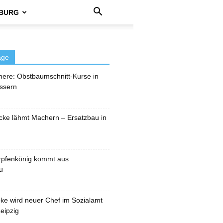
BURG
äge
here: Obstbaumschnitt-Kurse in
ssern
cke lähmt Machern – Ersatzbau in
rpfenkönig kommt aus
u
pke wird neuer Chef im Sozialamt
eipzig