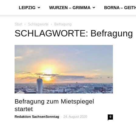
LEIPZIG
WURZEN – GRIMMA
BORNA – GEIT
Start
Schlagworte
Befragung
SCHLAGWORTE: Befragung
Befragung zum Mietspiegel
startet
Redaktion SachsenSonntag
-
24. August 2020
0