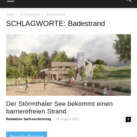
Start
Schlagworte
Badestrand
SCHLAGWORTE: Badestrand
Der Störmthaler See bekommt einen
barrierefreien Strand
Redaktion SachsenSonntag
-
24. August 2022
0
Neueste Beiträge