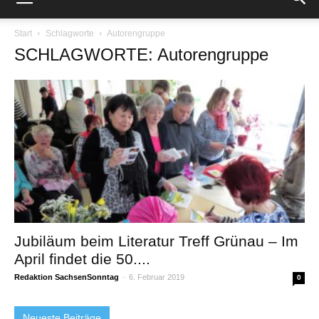
Start
Schlagworte
Autorengruppe
SCHLAGWORTE: Autorengruppe
Jubiläum beim Literatur Treff Grünau – Im
April findet die 50....
Redaktion SachsenSonntag
-
6. Februar 2019
0
Neueste Beiträge