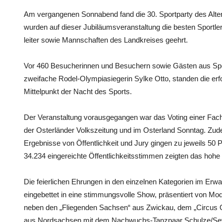
Am vergangenen Sonnabend fand die 30. Sportparty des Alte
wurden auf dieser Jubiläumsveranstaltung die besten Sportler
leiter sowie Mannschaften des Landkreises geehrt.
Vor 460 Besucherinnen und Besuchern sowie Gästen aus Sport,
zweifache Rodel-Olympiasiegerin Sylke Otto, standen die erfo
Mittelpunkt der Nacht des Sports.
Der Veranstaltung vorausgegangen war das Voting einer Fachju
der Osterländer Volkszeitung und im Osterland Sonntag. Zu
Ergebnisse von Öffentlichkeit und Jury gingen zu jeweils 50
34.234 eingereichte Öffentlichkeitsstimmen zeigten das hohe 
Die feierlichen Ehrungen in den einzelnen Kategorien im E
eingebettet in eine stimmungsvolle Show, präsentiert von Mo
neben den „Fliegenden Sachsen“ aus Zwickau, dem „Circus 
aus Nordsachsen mit dem Nachwuchs-Tanzpaar Schulze/Seyff