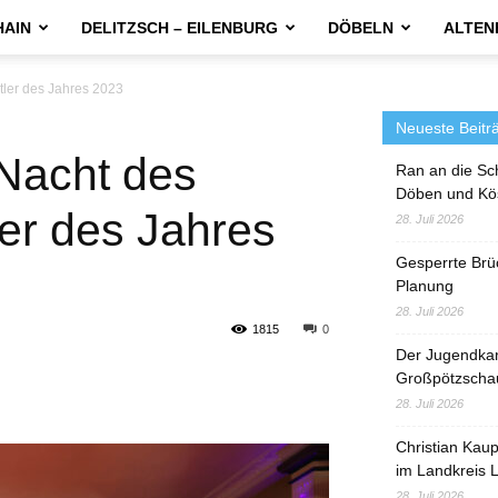
HAIN
DELITZSCH – EILENBURG
DÖBELN
ALTEN
rtler des Jahres 2023
Neueste Beitr
 Nacht des
Ran an die Sc
Döben und Kö
ler des Jahres
28. Juli 2026
Gesperrte Brü
Planung
28. Juli 2026
1815
0
Der Jugendka
Großpötzscha
28. Juli 2026
Christian Kau
im Landkreis L
28. Juli 2026