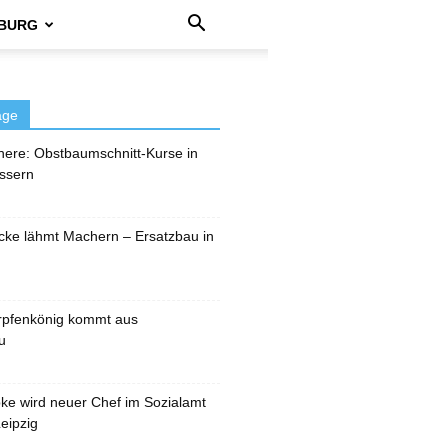
BURG
äge
here: Obstbaumschnitt-Kurse in
ssern
cke lähmt Machern – Ersatzbau in
rpfenkönig kommt aus
u
pke wird neuer Chef im Sozialamt
eipzig