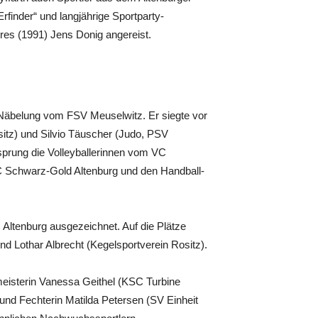
rfinder“ und langjährige Sportparty-
hres (1991) Jens Donig angereist.
n Näbelung vom FSV Meuselwitz. Er siegte vor
sitz) und Silvio Täuscher (Judo, PSV
prung die Volleyballerinnen vom VC
SC Schwarz-Gold Altenburg und den Handball-
ltenburg ausgezeichnet. Auf die Plätze
d Lothar Albrecht (Kegelsportverein Rositz).
isterin Vanessa Geithel (KSC Turbine
und Fechterin Matilda Petersen (SV Einheit