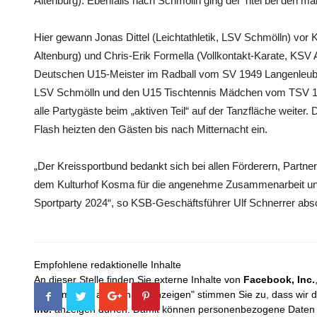
Altenburg). Ebenfalls nach Schmölln ging der Titel bei den 
Hier gewann Jonas Dittel (Leichtathletik, LSV Schmölln) vor
Altenburg) und Chris-Erik Formella (Vollkontakt-Karate, KSV 
Deutschen U15-Meister im Radball vom SV 1949 Langenleuba
LSV Schmölln und den U15 Tischtennis Mädchen vom TSV 18
alle Partygäste beim „aktiven Teil“ auf der Tanzfläche weiter
Flash heizten den Gästen bis nach Mitternacht ein.
„Der Kreissportbund bedankt sich bei allen Förderern, Part
dem Kulturhof Kosma für die angenehme Zusammenarbeit und 
Sportparty 2024“, so KSB-Geschäftsführer Ulf Schnerrer ab
Empfohlene redaktionelle Inhalte
An dieser Stelle finden Sie externe Inhalte von
Facebook, Inc.
Mit dem Klick auf "Inhalte anzeigen" stimmen Sie zu, dass wir 
Inc.
anzeigen dürfen. Damit können personenbezogene Daten an