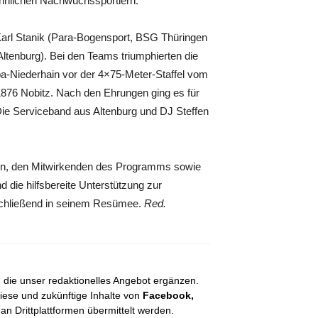
männlichen Nachwuchssportlern.
 Karl Stanik (Para-Bogensport, BSG Thüringen
Altenburg). Bei den Teams triumphierten die
-Niederhain vor der 4×75-Meter-Staffel vom
76 Nobitz. Nach den Ehrungen ging es für
. Die Serviceband aus Altenburg und DJ Steffen
nern, den Mitwirkenden des Programms sowie
die hilfsbereite Unterstützung zur
schließend in seinem Resümee.
Red.
, die unser redaktionelles Angebot ergänzen.
diese und zukünftige Inhalte von
Facebook,
 Drittplattformen übermittelt werden.