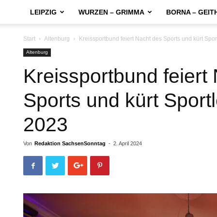
LEIPZIG
WURZEN – GRIMMA
BORNA – GEIT
Start
Altenburg
Kreissportbund feiert Nacht des Sports und kürt Spo
Altenburg
Kreissportbund feiert
Sports und kürt Sport
2023
Von
Redaktion SachsenSonntag
-
2. April 2024