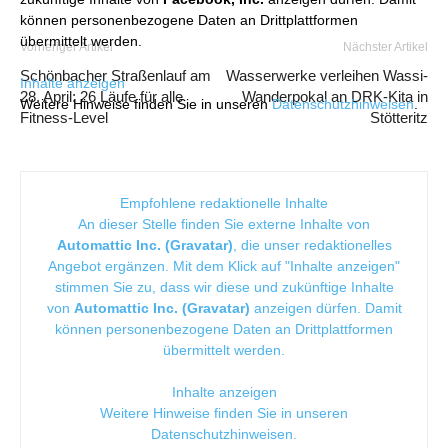
können personenbezogene Daten an Drittplattformen
übermittelt werden.
Vorheriger Artikel
Nächster Artikel
Schönbacher Straßenlauf am
Wasserwerke verleihen Wassi-
Inhalte anzeigen
28. April: 26 Läufe für alle
Wanderpokal an DRK-Kita in
Weitere Hinweise finden Sie in unseren
Datenschutzhinweisen
.
Fitness-Level
Stötteritz
Empfohlene redaktionelle Inhalte
An dieser Stelle finden Sie externe Inhalte von
Automattic Inc. (Gravatar)
, die unser redaktionelles
Angebot ergänzen. Mit dem Klick auf "Inhalte anzeigen"
stimmen Sie zu, dass wir diese und zukünftige Inhalte
von
Automattic Inc. (Gravatar)
anzeigen dürfen. Damit
können personenbezogene Daten an Drittplattformen
übermittelt werden.
Inhalte anzeigen
Weitere Hinweise finden Sie in unseren
Datenschutzhinweisen
.