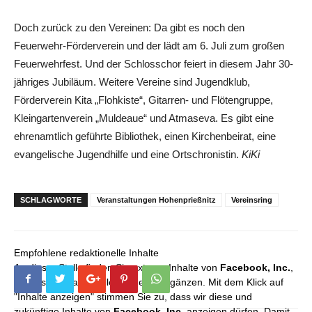
Doch zurück zu den Vereinen: Da gibt es noch den
Feuerwehr-Förderverein und der lädt am 6. Juli zum großen
Feuerwehrfest. Und der Schlosschor feiert in diesem Jahr 30-
jähriges Jubiläum. Weitere Vereine sind Jugendklub,
Förderverein Kita „Flohkiste“, Gitarren- und Flötengruppe,
Kleingartenverein „Muldeaue“ und Atmaseva. Es gibt eine
ehrenamtlich geführte Bibliothek, einen Kirchenbeirat, eine
evangelische Jugendhilfe und eine Ortschronistin.
KiKi
SCHLAGWORTE
Veranstaltungen Hohenprießnitz
Vereinsring
Empfohlene redaktionelle Inhalte
An dieser Stelle finden Sie externe Inhalte von
Facebook, Inc.
,
die unser redaktionelles Angebot ergänzen. Mit dem Klick auf
"Inhalte anzeigen" stimmen Sie zu, dass wir diese und
zukünftige Inhalte von
Facebook, Inc.
anzeigen dürfen. Damit