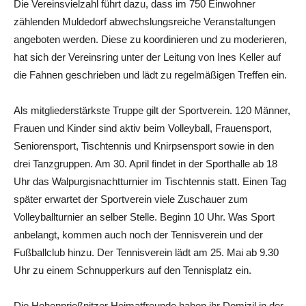
Die Vereinsvielzahl führt dazu, dass im 750 Einwohner
zählenden Muldedorf abwechslungsreiche Veranstaltungen
angeboten werden. Diese zu koordinieren und zu moderieren,
hat sich der Vereinsring unter der Leitung von Ines Keller auf
die Fahnen geschrieben und lädt zu regelmäßigen Treffen ein.
Als mitgliederstärkste Truppe gilt der Sportverein. 120 Männer,
Frauen und Kinder sind aktiv beim Volleyball, Frauensport,
Seniorensport, Tischtennis und Knirpsensport sowie in den
drei Tanzgruppen. Am 30. April findet in der Sporthalle ab 18
Uhr das Walpurgisnachtturnier im Tischtennis statt. Einen Tag
später erwartet der Sportverein viele Zuschauer zum
Volleyballturnier an selber Stelle. Beginn 10 Uhr. Was Sport
anbelangt, kommen auch noch der Tennisverein und der
Fußballclub hinzu. Der Tennisverein lädt am 25. Mai ab 9.30
Uhr zu einem Schnupperkurs auf den Tennisplatz ein.
Die Hohenprießnitzer Heimatfreunde haben ihr Domizil in der