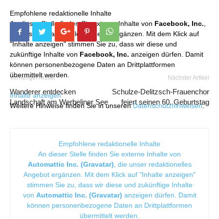
Empfohlene redaktionelle Inhalte
An dieser Stelle finden Sie externe Inhalte von
Facebook, Inc.
,
die unser redaktionelles Angebot ergänzen. Mit dem Klick auf
"Inhalte anzeigen" stimmen Sie zu, dass wir diese und
zukünftige Inhalte von
Facebook, Inc.
anzeigen dürfen. Damit
können personenbezogene Daten an Drittplattformen
übermittelt werden.
Vorheriger Artikel
Nächster Artikel
Wanderer entdecken
Schulze-Delitzsch-Frauenchor
Inhalte anzeigen
Landschaft am Werbeliner See
feiert seinen 60. Geburtstag
Weitere Hinweise finden Sie in unseren
Datenschutzhinweisen
.
Empfohlene redaktionelle Inhalte
An dieser Stelle finden Sie externe Inhalte von
Automattic Inc. (Gravatar)
, die unser redaktionelles
Angebot ergänzen. Mit dem Klick auf "Inhalte anzeigen"
stimmen Sie zu, dass wir diese und zukünftige Inhalte
von
Automattic Inc. (Gravatar)
anzeigen dürfen. Damit
können personenbezogene Daten an Drittplattformen
übermittelt werden.