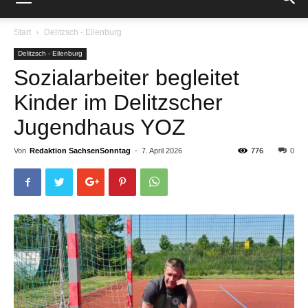
Start
Delitzsch - Eilenburg
Delitzsch - Eilenburg
Sozialarbeiter begleitet
Kinder im Delitzscher
Jugendhaus YOZ
Von
Redaktion SachsenSonntag
-
7. April 2026
776
0