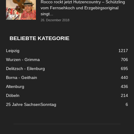
Rocco rockt jetzt Hutzencountry – Schützling
vom Fernsehkoch und Erzgebirgsoriginal
singt...
26. Dezember 2018
BELIEBTE KATEGORIE
Leipzig
1217
Wurzen - Grimma
706
Delitzsch - Eilenburg
695
Borna - Geithain
440
Altenburg
436
Döbeln
214
25 Jahre SachsenSonntag
6