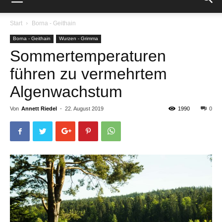
Start
Borna - Geithain
Borna - Geithain
Wurzen - Grimma
Sommertemperaturen
führen zu vermehrtem
Algenwachstum
Von
Annett Riedel
-
22. August 2019
1990
0