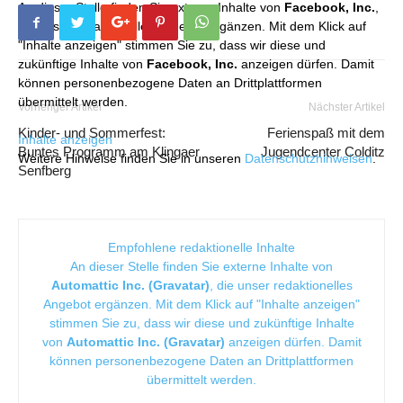
An dieser Stelle finden Sie externe Inhalte von
Facebook, Inc.
,
die unser redaktionelles Angebot ergänzen. Mit dem Klick auf
"Inhalte anzeigen" stimmen Sie zu, dass wir diese und
zukünftige Inhalte von
Facebook, Inc.
anzeigen dürfen. Damit
können personenbezogene Daten an Drittplattformen
übermittelt werden.
Vorheriger Artikel
Nächster Artikel
Kinder- und Sommerfest:
Ferienspaß mit dem
Inhalte anzeigen
Buntes Programm am Klingaer
Jugendcenter Colditz
Weitere Hinweise finden Sie in unseren
Datenschutzhinweisen
.
Senfberg
Empfohlene redaktionelle Inhalte
An dieser Stelle finden Sie externe Inhalte von
Automattic Inc. (Gravatar)
, die unser redaktionelles
Angebot ergänzen. Mit dem Klick auf "Inhalte anzeigen"
stimmen Sie zu, dass wir diese und zukünftige Inhalte
von
Automattic Inc. (Gravatar)
anzeigen dürfen. Damit
können personenbezogene Daten an Drittplattformen
übermittelt werden.