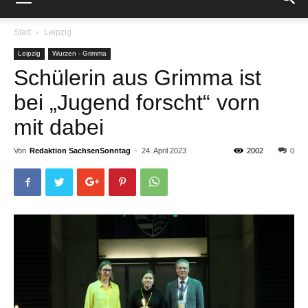
Start
Leipzig
Leipzig
Wurzen - Grimma
Schülerin aus Grimma ist
bei „Jugend forscht“ vorn
mit dabei
Von
Redaktion SachsenSonntag
-
24. April 2023
2002
0