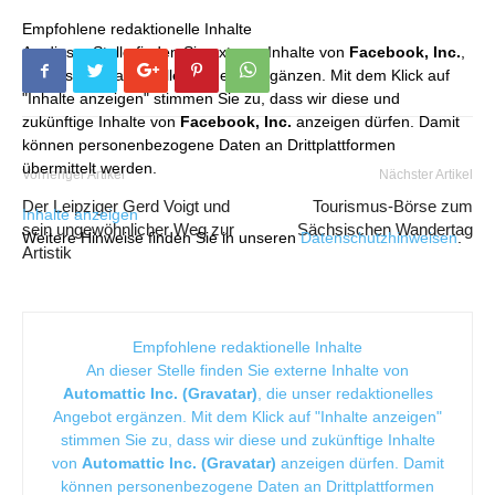
Empfohlene redaktionelle Inhalte
An dieser Stelle finden Sie externe Inhalte von
Facebook, Inc.
,
die unser redaktionelles Angebot ergänzen. Mit dem Klick auf
"Inhalte anzeigen" stimmen Sie zu, dass wir diese und
zukünftige Inhalte von
Facebook, Inc.
anzeigen dürfen. Damit
können personenbezogene Daten an Drittplattformen
übermittelt werden.
Vorheriger Artikel
Nächster Artikel
Der Leipziger Gerd Voigt und
Tourismus-Börse zum
Inhalte anzeigen
sein ungewöhnlicher Weg zur
Sächsischen Wandertag
Weitere Hinweise finden Sie in unseren
Datenschutzhinweisen
.
Artistik
Empfohlene redaktionelle Inhalte
An dieser Stelle finden Sie externe Inhalte von
Automattic Inc. (Gravatar)
, die unser redaktionelles
Angebot ergänzen. Mit dem Klick auf "Inhalte anzeigen"
stimmen Sie zu, dass wir diese und zukünftige Inhalte
von
Automattic Inc. (Gravatar)
anzeigen dürfen. Damit
können personenbezogene Daten an Drittplattformen