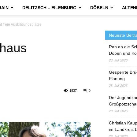
HAIN
DELITZSCH – EILENBURG
DÖBELN
ALTEN
t freie Ausbildungsplätze
Neueste Beitr
nhaus
Ran an die Sc
Döben und Kö
28. Juli 2026
Gesperrte Brü
Planung
28. Juli 2026
1837
0
Der Jugendka
Großpötzscha
28. Juli 2026
Christian Kau
im Landkreis L
28. Juli 2026