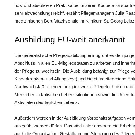
how und absolvieren Praktika bei unseren Kooperationspartne
sehr abwechslungsreich“, erzählt Pflegemanagerin Julia Raap
medizinischen Berufsfachschule im Klinikum St. Georg Leipzig
Ausbildung EU-weit anerkannt
Die generalistische Pflegeausbildung ermöglicht es den jun
Abschluss in allen EU-Mitgliedstaaten zu arbeiten und inner
der Pflege zu wechseln. Die Ausbildung befähigt zur Pflege 
Kinderkranken- und Altenpflege) und bietet facettenreiche En
Nachwuchskräfte lernen beispielsweise Pflegetechniken und 
Menschen in kritischen Lebenssituationen sowie die Unterst
Aktivitäten des täglichen Lebens.
Außerdem werden in der Ausbildung Vorbehaltsaufgaben vermitt
ausgeübt werden dürfen. Das sind unter anderem die Erhebun
auch die Organisation, Gestaltung und Steuerung des Pflegep