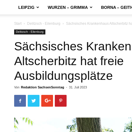
LEIPZIG
WURZEN – GRIMMA
BORNA – GEIT
Start
Delitzsch - Eilenburg
Sächsisches Krankenhaus Altscherbitz ha
Delitzsch - Eilenburg
Sächsisches Kranke
Altscherbitz hat freie
Ausbildungsplätze
Von
Redaktion SachsenSonntag
-
31. Juli 2023