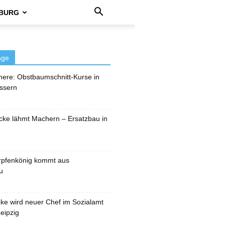
BURG
äge
here: Obstbaumschnitt-Kurse in
ssern
cke lähmt Machern – Ersatzbau in
rpfenkönig kommt aus
u
pke wird neuer Chef im Sozialamt
eipzig