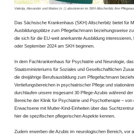
Valerija, Alexander und Matteo (v. l.) absolvieren im SKH Altscherbitz ihre Pflegeau
Das Sächsische Krankenhaus (SKH) Altscherbitz bietet für 
Ausbildungsplätze zum Pflegefachmann beziehungsweise zur 
die sich für die EU-weit anerkannte Ausbildung interessiere
oder September 2024 am SKH beginnen.
In dem Fachkrankenhaus für Psychiatrie und Neurologie, das
Staatsministeriums für Soziales und Gesellschaftlichen Zusam
die dreijährige Berufsausbildung zum Pflegefachmann bezieh
Vertiefungsbereichen in psychiatrischer Pflege und stationäre
durchlaufen unsere insgesamt 30 Pflege-Azubis während der 
Bereiche der Klinik für Psychiatrie und Psychotherapie – von 
Erwachsene mit Mutter-Kind-Einheiten über das Suchtzentrum
hier die spezifischen pflegerischen Aspekte kennen.
Zudem erwerben die Azubis im neurologischen Bereich, vor al