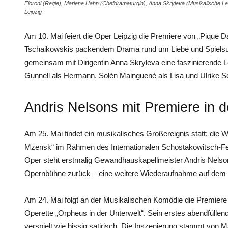
Fioroni (Regie), Marlene Hahn (Chefdramaturgin), Anna Skryleva (Musikalische Le
Leipzig
Am 10. Mai feiert die Oper Leipzig die Premiere von „Pique D
Tschaikowskis packendem Drama rund um Liebe und Spielsuch
gemeinsam mit Dirigentin Anna Skryleva eine faszinierende L
Gunnell als Hermann, Solén Mainguené als Lisa und Ulrike Schn
Andris Nelsons mit Premiere in 
Am 25. Mai findet ein musikalisches Großereignis statt: di
Mzensk“ im Rahmen des Internationalen Schostakowitsch-Fes
Oper steht erstmalig Gewandhauskapellmeister Andris Nelson
Opernbühne zurück – eine weitere Wiederaufnahme auf dem W
Am 24. Mai folgt an der Musikalischen Komödie die Premier
Operette „Orpheus in der Unterwelt“. Sein erstes abendfülle
verspielt wie bissig satirisch. Die Inszenierung stammt von M