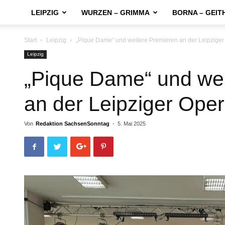
LEIPZIG
WURZEN – GRIMMA
BORNA – GEIT
Start
Leipzig
„Pique Dame“ und weitere Premieren an der Leipziger
Leipzig
„Pique Dame“ und wei
an der Leipziger Oper
Von
Redaktion SachsenSonntag
-
5. Mai 2025