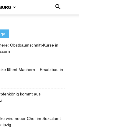
BURG
äge
here: Obstbaumschnitt-Kurse in
ssern
cke lähmt Machern – Ersatzbau in
rpfenkönig kommt aus
u
pke wird neuer Chef im Sozialamt
eipzig