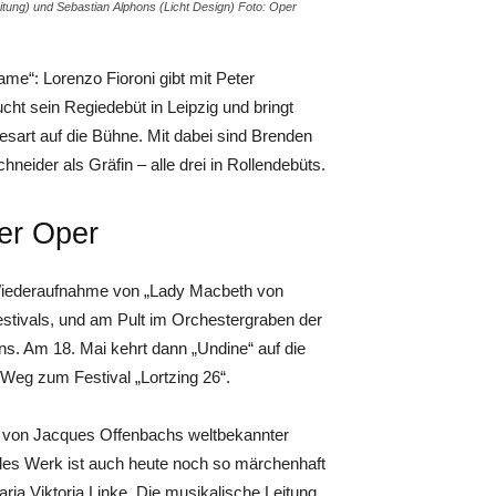
itung) und Sebastian Alphons (Licht Design) Foto: Oper
ame“: Lorenzo Fioroni gibt mit Peter
t sein Regiedebüt in Leipzig und bringt
esart auf die Bühne. Mit dabei sind Brenden
eider als Gräfin – alle drei in Rollendebüts.
der Oper
e Wiederaufnahme von „Lady Macbeth von
tivals, und am Pult im Orchestergraben der
s. Am 18. Mai kehrt dann „Undine“ auf die
eg zum Festival „Lortzing 26“.
e von Jacques Offenbachs weltbekannter
ndes Werk ist auch heute noch so märchenhaft
aria Viktoria Linke. Die musikalische Leitung