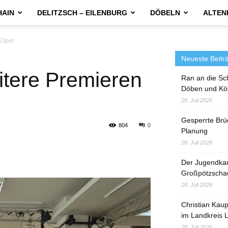
HAIN
DELITZSCH – EILENBURG
DÖBELN
ALTEN
 Oper
Neueste Beitr
tere Premieren
Ran an die Sc
Döben und Kö
28. Juli 2026
Gesperrte Brü
804
0
Planung
28. Juli 2026
Der Jugendka
Großpötzscha
28. Juli 2026
Christian Kau
im Landkreis L
28. Juli 2026