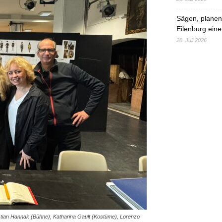
Sägen, planen,
Eilenburg eine
28. Juli 2026
tian Hannak (Bühne), Katharina Gault (Kostüme), Lorenzo