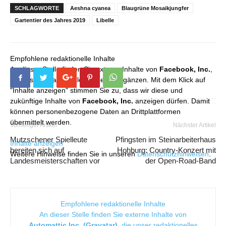
SCHLAGWORTE
Aeshna cyanea
Blaugrüne Mosaikjungfer
Gartentier des Jahres 2019
Libelle
Empfohlene redaktionelle Inhalte
An dieser Stelle finden Sie externe Inhalte von
Facebook, Inc.
,
die unser redaktionelles Angebot ergänzen. Mit dem Klick auf
"Inhalte anzeigen" stimmen Sie zu, dass wir diese und
zukünftige Inhalte von
Facebook, Inc.
anzeigen dürfen. Damit
können personenbezogene Daten an Drittplattformen
übermittelt werden.
Vorheriger Artikel
Nächster Artikel
Mutzschener Spielleute
Pfingsten im Steinarbeiterhaus
Inhalte anzeigen
bereiten sich auf
Hohburg: Country-Konzert mit
Weitere Hinweise finden Sie in unseren
Datenschutzhinweisen
.
Landesmeisterschaften vor
der Open-Road-Band
Empfohlene redaktionelle Inhalte
An dieser Stelle finden Sie externe Inhalte von
Automattic Inc. (Gravatar)
, die unser redaktionelles