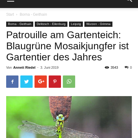
Start
Borna - Geithain
Borna - Geithain
Delitzsch - Eilenburg
Leipzig
Wurzen - Grimma
Patrouille am Gartenteich:
Blaugrüne Mosaikjungfer ist
Gartentier des Jahres
Von
Annett Riedel
-
3. Juni 2019
3543
0