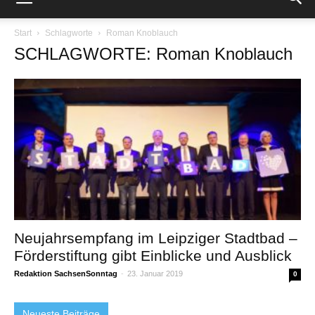
Start
Schlagworte
Roman Knoblauch
SCHLAGWORTE: Roman Knoblauch
Neujahrsempfang im Leipziger Stadtbad –
Förderstiftung gibt Einblicke und Ausblick
Redaktion SachsenSonntag
-
23. Januar 2019
0
Neueste Beiträge