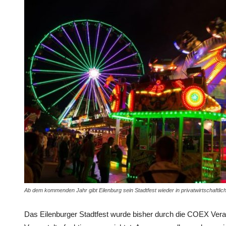
Ab dem kommenden Jahr gibt Eilenburg sein Stadtfest wieder in privatwirtschaftlic
Das Eilenburger Stadtfest wurde bisher durch die COEX Ve