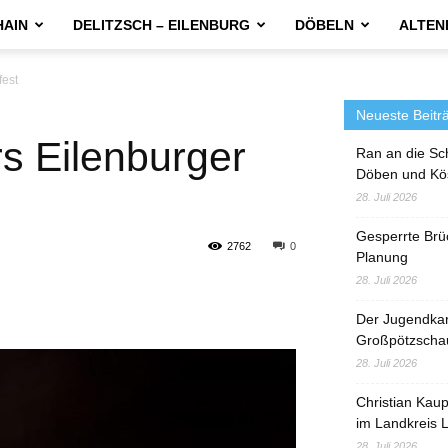
HAIN
DELITZSCH – EILENBURG
DÖBELN
ALTEN
fest
Neueste Beitr
rs Eilenburger
Ran an die Sc
Döben und Kö
28. Juli 2026
Gesperrte Brü
2762
0
Planung
28. Juli 2026
Der Jugendka
Großpötzscha
28. Juli 2026
Christian Kau
im Landkreis L
28. Juli 2026