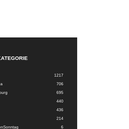
KATEGORIE
1217
ma
706
nburg
695
440
436
214
enSonntag
6