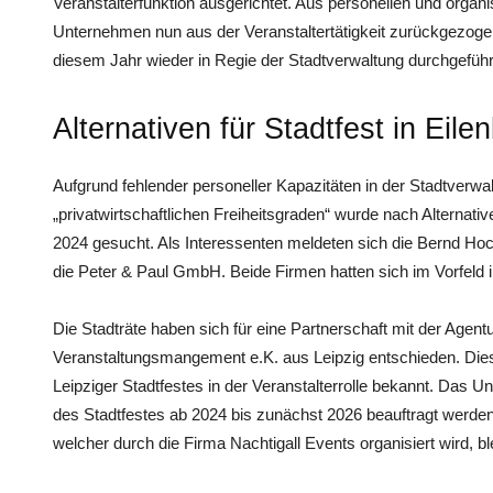
Veranstalterfunktion ausgerichtet. Aus personellen und organ
Unternehmen nun aus der Veranstaltertätigkeit zurückgezogen
diesem Jahr wieder in Regie der Stadtverwaltung durchgeführt
Alternativen für Stadtfest in Eil
Aufgrund fehlender personeller Kapazitäten in der Stadtverw
„privatwirtschaftlichen Freiheitsgraden“ wurde nach Alternati
2024 gesucht. Als Interessenten meldeten sich die Bernd H
die Peter & Paul GmbH. Beide Firmen hatten sich im Vorfeld i
Die Stadträte haben sich für eine Partnerschaft mit der Age
Veranstaltungsmangement e.K. aus Leipzig entschieden. Diese
Leipziger Stadtfestes in der Veranstalterrolle bekannt. Das 
des Stadtfestes ab 2024 bis zunächst 2026 beauftragt werden
welcher durch die Firma Nachtigall Events organisiert wird, bl