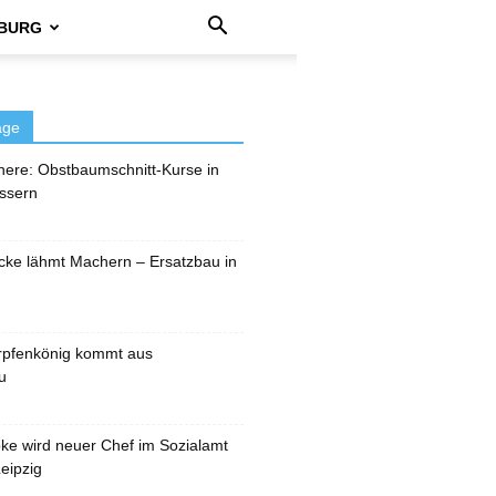
BURG
äge
here: Obstbaumschnitt-Kurse in
ssern
cke lähmt Machern – Ersatzbau in
rpfenkönig kommt aus
u
pke wird neuer Chef im Sozialamt
eipzig