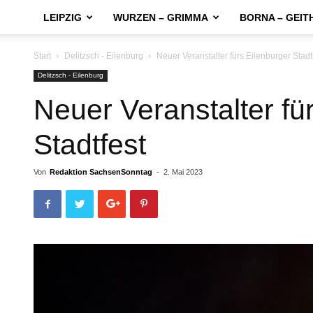
LEIPZIG
WURZEN – GRIMMA
BORNA – GEIT
Start
Delitzsch - Eilenburg
Neuer Veranstalter fürs Eilenburger Stadt
Delitzsch - Eilenburg
Neuer Veranstalter fü
Stadtfest
Von
Redaktion SachsenSonntag
-
2. Mai 2023