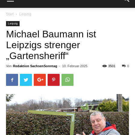
Start
Leipzig
Leipzig
Michael Baumann ist
Leipzigs strenger
„Gartensheriff“
Von
Redaktion SachsenSonntag
-
10. Februar 2025
3501
0