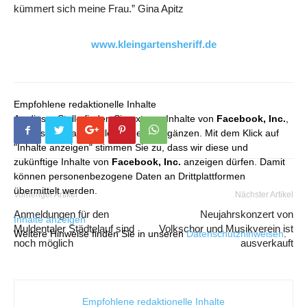
kümmert sich meine Frau.” Gina Apitz
www.kleingartensheriff.de
Empfohlene redaktionelle Inhalte
An dieser Stelle finden Sie externe Inhalte von
Facebook, Inc.
,
die unser redaktionelles Angebot ergänzen. Mit dem Klick auf
"Inhalte anzeigen" stimmen Sie zu, dass wir diese und
zukünftige Inhalte von
Facebook, Inc.
anzeigen dürfen. Damit
können personenbezogene Daten an Drittplattformen
übermittelt werden.
Vorheriger Artikel
Nächster Artikel
Anmeldungen für den
Neujahrskonzert von
Inhalte anzeigen
Muldentaler Städtelauf sind
Volkschor und Musikverein ist
Weitere Hinweise finden Sie in unseren
Datenschutzhinweisen
.
noch möglich
ausverkauft
Empfohlene redaktionelle Inhalte