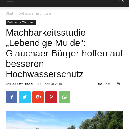
Start
Delitzsch - Eilenburg
Delitzsch - Eilenburg
Machbarkeitsstudie
„Lebendige Mulde“:
Glauchaer Bürger hoffen auf
besseren
Hochwasserschutz
Von
Annett Riedel
-
17. Februar 2019
2707
0