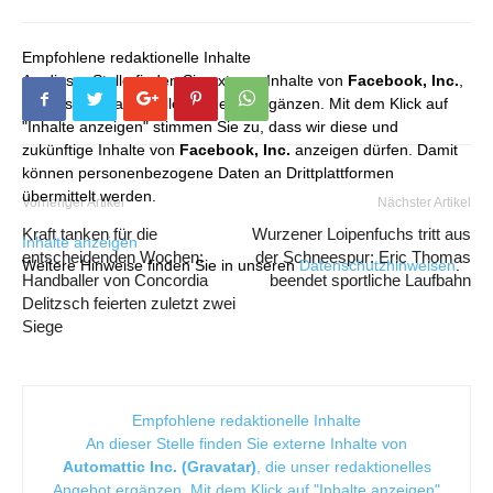
Empfohlene redaktionelle Inhalte
An dieser Stelle finden Sie externe Inhalte von
Facebook, Inc.
,
die unser redaktionelles Angebot ergänzen. Mit dem Klick auf
"Inhalte anzeigen" stimmen Sie zu, dass wir diese und
zukünftige Inhalte von
Facebook, Inc.
anzeigen dürfen. Damit
können personenbezogene Daten an Drittplattformen
übermittelt werden.
Vorheriger Artikel
Nächster Artikel
Kraft tanken für die
Wurzener Loipenfuchs tritt aus
Inhalte anzeigen
entscheidenden Wochen:
der Schneespur: Eric Thomas
Weitere Hinweise finden Sie in unseren
Datenschutzhinweisen
.
Handballer von Concordia
beendet sportliche Laufbahn
Delitzsch feierten zuletzt zwei
Siege
Empfohlene redaktionelle Inhalte
An dieser Stelle finden Sie externe Inhalte von
Automattic Inc. (Gravatar)
, die unser redaktionelles
Angebot ergänzen. Mit dem Klick auf "Inhalte anzeigen"