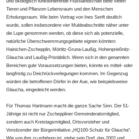
und ökologisch funktionierende Flusslandschaft biete vielen
Tieren und Pflanzen Lebensraum und den Menschen
Erholungsraum. Wie beim Vortrag von Ines Senft deutlich
wurde, sollen insbesondere vier Muldeabschnitte näher unter
die Lupe genommen werden, ob diese sich als potenzielle,
natürliche Überschwemmungsgebiete eignen könnten:
Hainichen-Zschepplin, Mörtitz-Gruna-Laußig, Hohenprießnitz-
Glaucha und Laußig-Pristäblich. Wenn sich in den genannten
Bereichen gute Voraussetzungen bieten, könnte es mittel- oder
langfristig zu Deichrückverlegungen kommen. Im Gegenzug
würden die betroffenen Dörfer in der Aue, wie beispielsweise
Glaucha, eingedeicht werden.
Für Thomas Hartmann macht die ganze Sache Sinn. Der 51-
Jährige ist nicht nur Zscheppliner Gemeinderatsmitglied,
sondern auch Kreistagsmitglied, Ortsvorsteher und
Vorsitzender der Bürgerinitiative „HQ100-Schutz für Glaucha“.
Wie von ihm zu erfahren ist, stehe sein Dorf, das 2002 und